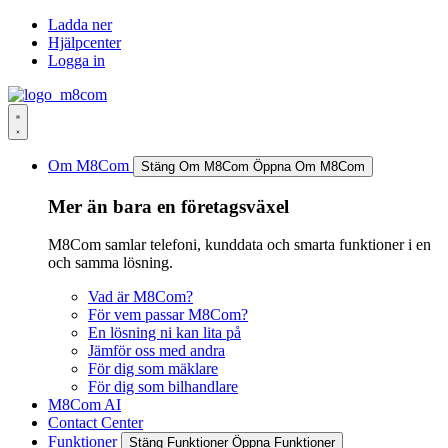
Hoppa
Ladda ner
till
Hjälpcenter
innehåll
Logga in
Om M8Com
Stäng Om M8Com
Öppna Om M8Com
Mer än bara en företagsväxel
M8Com samlar telefoni, kunddata och smarta funktioner i en
och samma lösning.
Vad är M8Com?
För vem passar M8Com?
En lösning ni kan lita på
Jämför oss med andra
För dig som mäklare
För dig som bilhandlare
M8Com AI
Contact Center
Funktioner
Stäng Funktioner
Öppna Funktioner