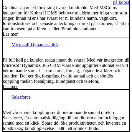
Ge dina säljare ett försprång i varje kundmöte. Med M8Coms
integration för Kobra II DMS behöver ni aldrig mer fråga vem som
ringer. Innan ni ens har svarat ser ni kundens namn, vagnkort,
fordonshistorik och senaste anteckningar direkt på skärmen, så att ni
kan fokusera på affären istället för administrationen
Läs mer
Microsoft Dynamics 365
Få full koll på kunden redan innan du svarar. Med vår integration till
Microsoft Dynamics 365 CRM visas kunduppgifter automatiskt vid
inkommande samtal – som namn, företag, pågående affärer och
ärenden. Det ger dig försprång i varje samtal och en sömlös
koppling mellan försäljning, kundtjänst och telefoni.
Läs mer
Salesforce
Med vår smarta koppling ser du inkommande samtal direkt i
Salesforce, får automatisk tillgång till kundinformation och loggar
samtal med ett klick. Spara tid, öka produktiviteten och leverera en
förstklassig kundupplevelse – allt i ett sömlöst flöde.