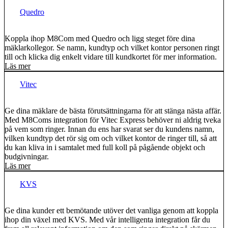
Quedro
Koppla ihop M8Com med Quedro och ligg steget före dina
mäklarkollegor. Se namn, kundtyp och vilket kontor personen ringt
till och klicka dig enkelt vidare till kundkortet för mer information.
Läs mer
Vitec
Ge dina mäklare de bästa förutsättningarna för att stänga nästa affär.
Med M8Coms integration för Vitec Express behöver ni aldrig tveka
på vem som ringer. Innan du ens har svarat ser du kundens namn,
vilken kundtyp det rör sig om och vilket kontor de ringer till, så att
du kan kliva in i samtalet med full koll på pågående objekt och
budgivningar.
Läs mer
KVS
Ge dina kunder ett bemötande utöver det vanliga genom att koppla
ihop din växel med KVS. Med vår intelligenta integration får du