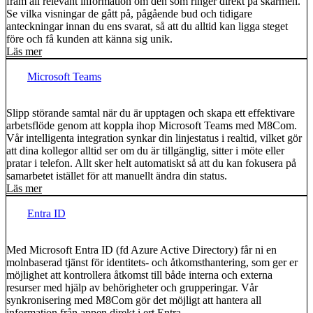
fram all relevant information om den som ringer direkt på skärmen.
Se vilka visningar de gått på, pågående bud och tidigare
anteckningar innan du ens svarat, så att du alltid kan ligga steget
före och få kunden att känna sig unik.
Läs mer
Microsoft Teams
Slipp störande samtal när du är upptagen och skapa ett effektivare
arbetsflöde genom att koppla ihop Microsoft Teams med M8Com.
Vår intelligenta integration synkar din linjestatus i realtid, vilket gör
att dina kollegor alltid ser om du är tillgänglig, sitter i möte eller
pratar i telefon. Allt sker helt automatiskt så att du kan fokusera på
samarbetet istället för att manuellt ändra din status.
Läs mer
Entra ID
Med Microsoft Entra ID (fd Azure Active Directory) får ni en
molnbaserad tjänst för identitets- och åtkomsthantering, som ger er
möjlighet att kontrollera åtkomst till både interna och externa
resurser med hjälp av behörigheter och grupperingar. Vår
synkronisering med M8Com gör det möjligt att hantera all
information från appen direkt i ert Entra.