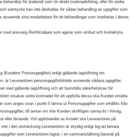
a behandlas för ändamål som rör direkt marknadsföring, eller för andra
och samtycke kan inte återkallas för sådan behandling av uppgifter som
 finns avseende sina medarbetare för de behandlingar som innefattas i denna
ifter med ansvarig Återförsäljare som agerar som ombud och kontaktyta
 (Kundens Personuppgifter) enligt gällande lagstiftning om
en, är Leverantören personuppgiftsbiträde avseende sådana uppgifter.
et med gällande lagstiftning och att fastställa säkerhetskrav för
antören orsakas extra kostnader för att uppfylla dessa ska Kunden ersätta
l än som anges ovan i punkt 5 lämna ut Personuppgifter som erhållits från
nuppgifter, till annan om inte Kunden skriftligen samtyckt i förväg,
lut eller liknande. Vid upphörandet av Avtalet ska Leverantören på
nte i den utsträckning Leverantören är skyldig enligt lag att bevara
ppgifter som Leverantören lagrar, i en sammanställning baserat på