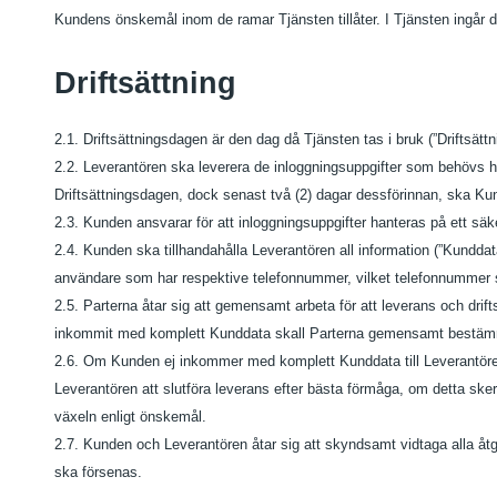
Kundens önskemål inom de ramar Tjänsten tillåter. I Tjänsten ingår 
Driftsättning
2.1. Driftsättningsdagen är den dag då Tjänsten tas i bruk (”Driftsätt
2.2. Leverantören ska leverera de inloggningsuppgifter som behövs ho
Driftsättningsdagen, dock senast två (2) dagar dessförinnan, ska Ku
2.3. Kunden ansvarar för att inloggningsuppgifter hanteras på ett sä
2.4. Kunden ska tillhandahålla Leverantören all information (”Kunddat
användare som har respektive telefonnummer, vilket telefonnummer
2.5. Parterna åtar sig att gemensamt arbeta för att leverans och drift
inkommit med komplett Kunddata skall Parterna gemensamt bestämma 
2.6. Om Kunden ej inkommer med komplett Kunddata till Leverantöre
Leverantören att slutföra leverans efter bästa förmåga, om detta sk
växeln enligt önskemål.
2.7. Kunden och Leverantören åtar sig att skyndsamt vidtaga alla åtg
ska försenas.