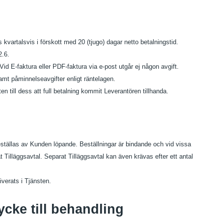
vartalsvis i förskott med 20 (tjugo) dagar netto betalningstid.
 2.6.
id E-faktura eller PDF-faktura via e-post utgår ej någon avgift.
samt påminnelseavgifter enligt räntelagen.
ten till dess att full betalning kommit Leverantören tillhanda.
eställas av Kunden löpande. Beställningar är bindande och vid vissa
 Tilläggsavtal. Separat Tilläggsavtal kan även krävas efter ett antal
tiverats i Tjänsten.
cke till behandling