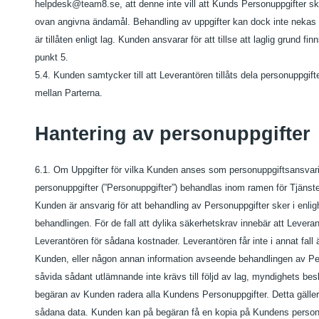
helpdesk@team8.se, att denne inte vill att Kunds Personuppgifter sk
ovan angivna ändamål. Behandling av uppgifter kan dock inte nekas 
är tillåten enligt lag. Kunden ansvarar för att tillse att laglig grund
punkt 5.
5.4. Kunden samtycker till att Leverantören tillåts dela personuppg
mellan Parterna.
Hantering av personuppgifter
6.1. Om Uppgifter för vilka Kunden anses som personuppgiftsansvarig
personuppgifter (”Personuppgifter”) behandlas inom ramen för Tjänst
Kunden är ansvarig för att behandling av Personuppgifter sker i enligh
behandlingen. För de fall att dylika säkerhetskrav innebär att Lever
Leverantören för sådana kostnader. Leverantören får inte i annat fal
Kunden, eller någon annan information avseende behandlingen av Perso
såvida sådant utlämnande inte krävs till följd av lag, myndighets bes
begäran av Kunden radera alla Kundens Personuppgifter. Detta gäller i
sådana data. Kunden kan på begäran få en kopia på Kundens personu