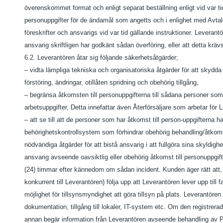
överenskommet format och enligt separat beställning enligt vid var tid
personuppgifter för de ändamål som angetts och i enlighet med Avtale
föreskrifter och ansvarigs vid var tid gällande instruktioner. Leverantör
ansvarig skriftligen har godkänt sådan överföring, eller att detta krävs 
6.2. Leverantören åtar sig följande säkerhetsåtgärder;
– vidta lämpliga tekniska och organisatoriska åtgärder för att skyd
förstöring, ändringar, otillåten spridning och obehörig tillgång,
– begränsa åtkomsten till personuppgifterna till sådana personer so
arbetsuppgifter, Detta innefattar även Återförsäljare som arbetar för
– att se till att de personer som har åtkomst till person-uppgifterna h
behörighetskontrollsystem som förhindrar obehörig behandling/åtkomst 
nödvändiga åtgärder för att bistå ansvarig i att fullgöra sina skyldig
ansvarig avseende oavsiktlig eller obehörig åtkomst till personuppgi
(24) timmar efter kännedom om sådan incident. Kunden äger rätt att, 
konkurrent till Leverantören) följa upp att Leverantören lever upp til
möjlighet för tillsynsmyndighet att göra tillsyn på plats. Leverantör
dokumentation, tillgång till lokaler, IT-system etc. Om den registrer
annan begär information från Leverantören avseende behandling av Pers