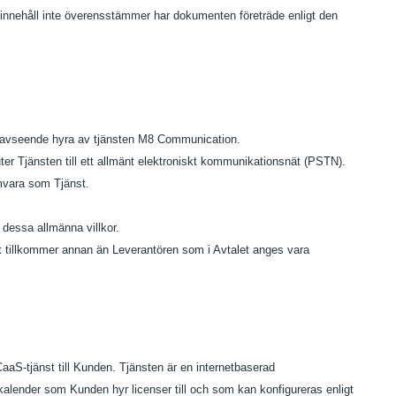
as innehåll inte överensstämmer har dokumenten företräde enligt den
 avseende hyra av tjänsten M8 Communication.
er Tjänsten till ett allmänt elektroniskt kommunikationsnät (PSTN).
mvara som Tjänst.
 dessa allmänna villkor.
 tillkommer annan än Leverantören som i Avtalet anges vara
CaaS-tjänst till Kunden. Tjänsten är en internetbaserad
kalender som Kunden hyr licenser till och som kan konfigureras enligt