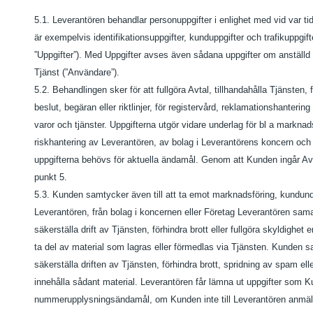
5.1. Leverantören behandlar personuppgifter i enlighet med vid var t
är exempelvis identifikationsuppgifter, kunduppgifter och trafikuppgi
”Uppgifter”). Med Uppgifter avses även sådana uppgifter om anställd
Tjänst (”Användare”).
5.2. Behandlingen sker för att fullgöra Avtal, tillhandahålla Tjänsten, f
beslut, begäran eller riktlinjer, för registervård, reklamationshante
varor och tjänster. Uppgifterna utgör vidare underlag för bl a markna
riskhantering av Leverantören, av bolag i Leverantörens koncern oc
uppgifterna behövs för aktuella ändamål. Genom att Kunden ingår Avt
punkt 5.
5.3. Kunden samtycker även till att ta emot marknadsföring, kundu
Leverantören, från bolag i koncernen eller Företag Leverantören sama
säkerställa drift av Tjänsten, förhindra brott eller fullgöra skyldighet en
ta del av material som lagras eller förmedlas via Tjänsten. Kunden sa
säkerställa driften av Tjänsten, förhindra brott, spridning av spam 
innehålla sådant material. Leverantören får lämna ut uppgifter som 
nummerupplysningsändamål, om Kunden inte till Leverantören anmält a