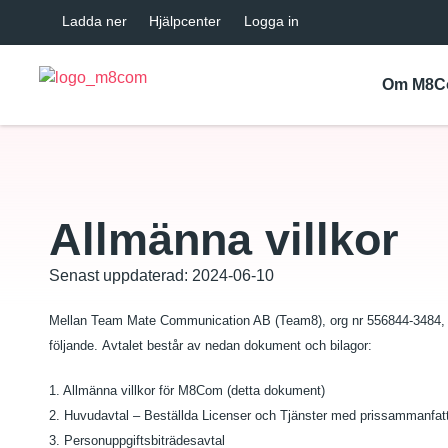
Ladda ner
Hjälpcenter
Logga in
Om M8
Allmänna villkor
Senast uppdaterad: 2024-06-10
Mellan Team Mate Communication AB (Team8), org nr 556844-3484, ne
följande. Avtalet består av nedan dokument och bilagor:
1. Allmänna villkor för M8Com (detta dokument)
2. Huvudavtal – Beställda Licenser och Tjänster med prissammanfat
3. Personuppgiftsbiträdesavtal