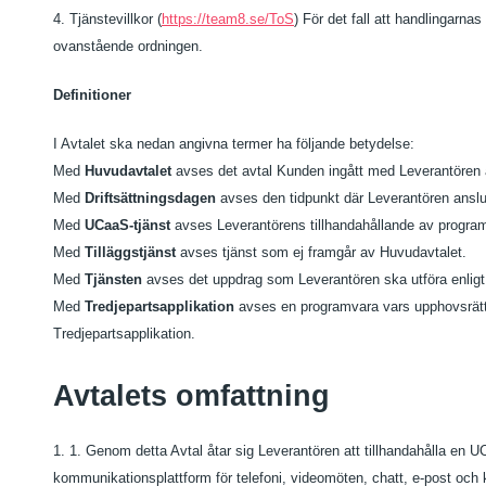
4. Tjänstevillkor (
https://team8.se/ToS
) För det fall att handlingarn
ovanstående ordningen.
Definitioner
I Avtalet ska nedan angivna termer ha följande betydelse:
Med
Huvudavtalet
avses det avtal Kunden ingått med Leverantören
Med
Driftsättningsdagen
avses den tidpunkt där Leverantören anslut
Med
UCaaS-tjänst
avses Leverantörens tillhandahållande av progra
Med
Tilläggstjänst
avses tjänst som ej framgår av Huvudavtalet.
Med
Tjänsten
avses det uppdrag som Leverantören ska utföra enligt
Med
Tredjepartsapplikation
avses en programvara vars upphovsrätt
Tredjepartsapplikation.
Avtalets omfattning
1. 1. Genom detta Avtal åtar sig Leverantören att tillhandahålla en U
kommunikationsplattform för telefoni, videomöten, chatt, e-post och 