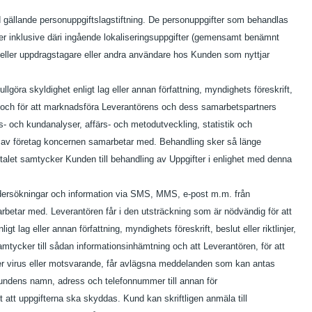
id gällande personuppgiftslagstiftning. De personuppgifter som behandlas
fter inklusive däri ingående lokaliseringsuppgifter (gemensamt benämnt
 eller uppdragstagare eller andra användare hos Kunden som nyttjar
ullgöra skyldighet enligt lag eller annan författning, myndighets föreskrift,
ring och för att marknadsföra Leverantörens och dess samarbetspartners
ds- och kundanalyser, affärs- och metodutveckling, statistik och
h av företag koncernen samarbetar med. Behandling sker så länge
alet samtycker Kunden till behandling av Uppgifter i enlighet med denna
ndersökningar och information via SMS, MMS, e-post m.m. från
rbetar med. Leverantören får i den utsträckning som är nödvändig för att
ligt lag eller annan författning, myndighets föreskrift, beslut eller riktlinjer,
mtycker till sådan informationsinhämtning och att Leverantören, för att
eller virus eller motsvarande, får avlägsna meddelanden som kan antas
Kundens namn, adress och telefonnummer till annan för
tt uppgifterna ska skyddas. Kund kan skriftligen anmäla till