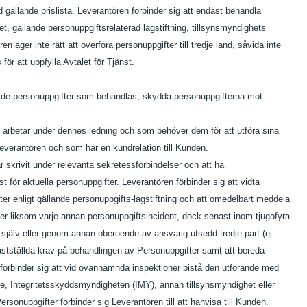
 gällande prislista. Leverantören förbinder sig att endast behandla
t, gällande personuppgiftsrelaterad lagstiftning, tillsynsmyndighets
en äger inte rätt att överföra personuppgifter till tredje land, såvida inte
för att uppfylla Avtalet för Tjänst.
da de personuppgifter som behandlas, skydda personuppgifterna mot
m arbetar under dennes ledning och som behöver dem för att utföra sina
 Leverantören och som har en kundrelation till Kunden.
ar skrivit under relevanta sekretessförbindelser och att ha
för aktuella personuppgifter. Leverantören förbinder sig att vidta
heter enligt gällande personuppgifts-lagstiftning och att omedelbart meddela
fter liksom varje annan personuppgiftsincident, dock senast inom tjugofyra
själv eller genom annan oberoende av ansvarig utsedd tredje part (ej
l fastställda krav på behandlingen av Personuppgifter samt att bereda
en förbinder sig att vid ovannämnda inspektioner bistå den utförande med
ade, Integritetsskyddsmyndigheten (IMY), annan tillsynsmyndighet eller
onuppgifter förbinder sig Leverantören till att hänvisa till Kunden.