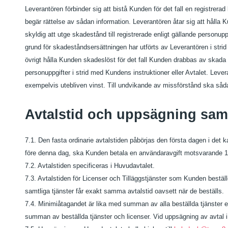
Leverantören förbinder sig att bistå Kunden för det fall en registrerad
begär rättelse av sådan information. Leverantören åtar sig att hålla K
skyldig att utge skadestånd till registrerade enligt gällande personup
grund för skadeståndsersättningen har utförts av Leverantören i strid 
övrigt hålla Kunden skadeslöst för det fall Kunden drabbas av skada e
personuppgifter i strid med Kundens instruktioner eller Avtalet. Lever
exempelvis utebliven vinst. Till undvikande av missförstånd ska så
Avtalstid och uppsägning samt
7.1. Den fasta ordinarie avtalstiden påbörjas den första dagen i det 
före denna dag, ska Kunden betala en användaravgift motsvarande 1
7.2. Avtalstiden specificeras i Huvudavtalet.
7.3. Avtalstiden för Licenser och Tilläggstjänster som Kunden bestä
samtliga tjänster får exakt samma avtalstid oavsett när de beställs.
7.4. Minimiåtagandet är lika med summan av alla beställda tjänster en
summan av beställda tjänster och licenser. Vid uppsägning av avtal i