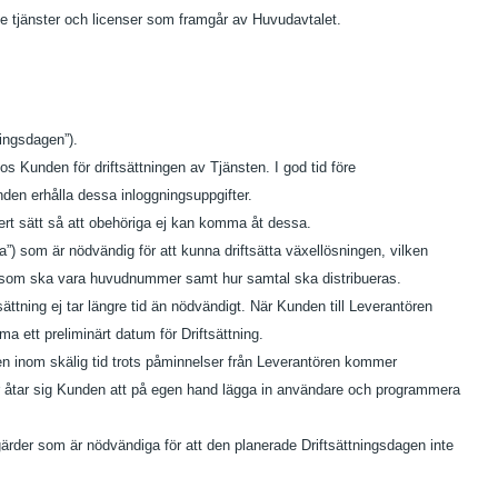
de tjänster och licenser som framgår av Huvudavtalet.
ningsdagen”).
s Kunden för driftsättningen av Tjänsten. I god tid före
nden erhålla dessa inloggningsuppgifter.
kert sätt så att obehöriga ej kan komma åt dessa.
a”) som är nödvändig för att kunna driftsätta växellösningen, vilken
 som ska vara huvudnummer samt hur samtal ska distribueras.
sättning ej tar längre tid än nödvändigt. När Kunden till Leverantören
ett preliminärt datum för Driftsättning.
n inom skälig tid trots påminnelser från Leverantören kommer
er åtar sig Kunden att på egen hand lägga in användare och programmera
ärder som är nödvändiga för att den planerade Driftsättningsdagen inte