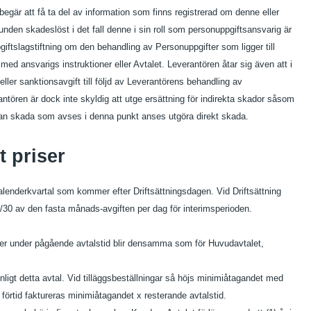
 begär att få ta del av information som finns registrerad om denne eller
unden skadeslöst i det fall denne i sin roll som personuppgiftsansvarig är
pgiftslagstiftning om den behandling av Personuppgifter som ligger till
med ansvarigs instruktioner eller Avtalet. Leverantören åtar sig även att i
ller sanktionsavgift till följd av Leverantörens behandling av
antören är dock inte skyldig att utge ersättning för indirekta skador såsom
dan skada som avses i denna punkt anses utgöra direkt skada.
 priser
kalenderkvartal som kommer efter Driftsättningsdagen. Vid Driftsättning
/30 av den fasta månads-avgiften per dag för interimsperioden.
ller under pågående avtalstid blir densamma som för Huvudavtalet,
ligt detta avtal. Vid tilläggsbeställningar så höjs minimiåtagandet med
 förtid faktureras minimiåtagandet x resterande avtalstid.