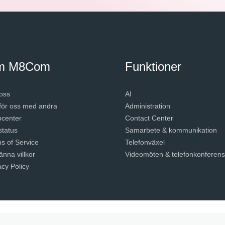
m M8Com
Funktioner
oss
AI
ör oss med andra
Administration
pcenter
Contact Center
status
Samarbete & kommunikation
s of Service
Telefonväxel
änna villkor
Videomöten & telefonkonferens
acy Policy