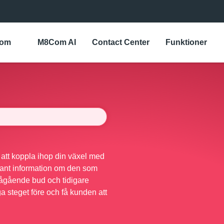
Com
M8Com AI
Contact Center
Funktioner
att koppla ihop din växel med
evant information om den som
 pågående bud och tidigare
ga steget före och få kunden att