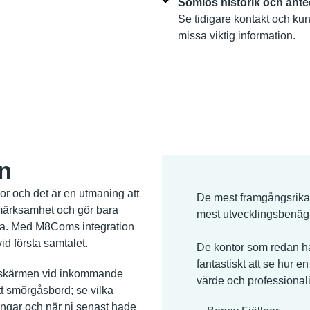
Sömlös historik och ant
Se tidigare kontakt och kun
missa viktig information.
n
r och det är en utmaning att
De mest framgångsrika 
pmärksamhet och gör bara
mest utvecklingsbenäg
iga. Med M8Coms integration
vid första samtalet.
De kontor som redan har
fantastiskt att se hur en
skärmen vid inkommande
värde och professiona
tt smörgåsbord; se vilka
ingar och när ni senast hade