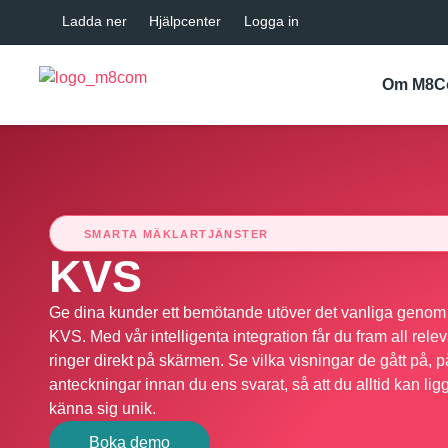
Ladda ner
Hjälpcenter
Logga in
Om M8
SMARTA MÄKLARTJÄNSTER
KVS
Ge dina kunder ett bemötande utöver det vanliga genom 
KVS. Med vår intelligenta integration får du fram all rel
ringer direkt på skärmen. Se vilka visningar de gått på,
anteckningar innan du ens svarat, så att du alltid kan lig
känna sig unik.
Boka demo