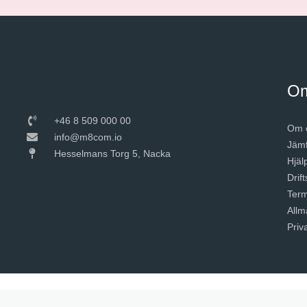
O
+46 8 509 000 00
Om 
info@m8com.io
Jämf
Hesselmans Torg 5, Nacka
Hjäl
Drift
Term
Allm
Priv