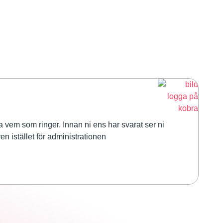
M
 vem som ringer. Innan ni ens har svarat ser ni
Få
n istället för administrationen
fö
Lä