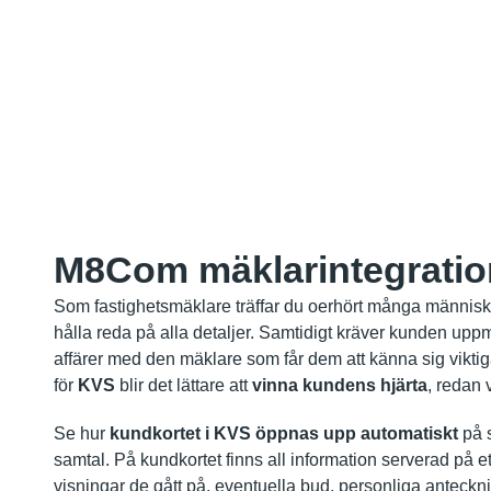
M8Com mäklarintegratio
Som fastighetsmäklare träffar du oerhört många människo
hålla reda på alla detaljer. Samtidigt kräver kunden up
affärer med den mäklare som får dem att känna sig vikt
för
KVS
blir det lättare att
vinna kundens hjärta
, redan 
Se hur
kundkortet i KVS öppnas upp automatiskt
på 
samtal. På kundkortet finns all information serverad på e
visningar de gått på, eventuella bud, personliga anteckn