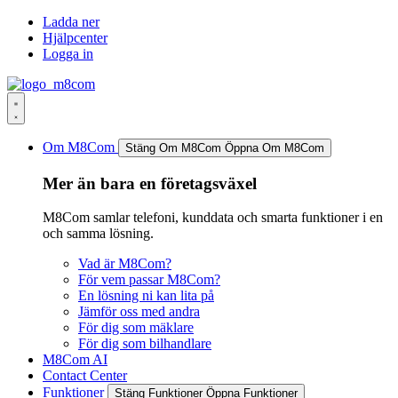
Hoppa
Ladda ner
till
Hjälpcenter
innehåll
Logga in
Om M8Com
Stäng Om M8Com
Öppna Om M8Com
Mer än bara en företagsväxel
M8Com samlar telefoni, kunddata och smarta funktioner i en
och samma lösning.
Vad är M8Com?
För vem passar M8Com?
En lösning ni kan lita på
Jämför oss med andra
För dig som mäklare
För dig som bilhandlare
M8Com AI
Contact Center
Funktioner
Stäng Funktioner
Öppna Funktioner