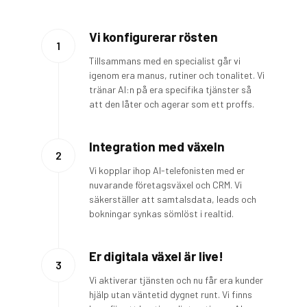
Vi konfigurerar rösten
1
Tillsammans med en specialist går vi
igenom era manus, rutiner och tonalitet. Vi
tränar AI:n på era specifika tjänster så
att den låter och agerar som ett proffs.
Integration med växeln
2
Vi kopplar ihop AI-telefonisten med er
nuvarande företagsväxel och CRM. Vi
säkerställer att samtalsdata, leads och
bokningar synkas sömlöst i realtid.
Er digitala växel är live!
3
Vi aktiverar tjänsten och nu får era kunder
hjälp utan väntetid dygnet runt. Vi finns