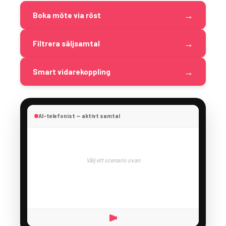
→
Boka möte via röst
→
Filtrera säljsamtal
→
Smart vidarekoppling
AI-telefonist — aktivt samtal
Välj ett scenario ovan