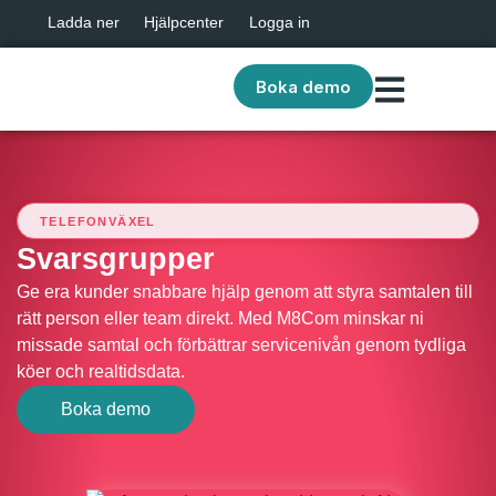
Ladda ner
Hjälpcenter
Logga in
Boka demo
TELEFONVÄXEL
Svarsgrupper
Ge era kunder snabbare hjälp genom att styra samtalen till
rätt person eller team direkt. Med M8Com minskar ni
missade samtal och förbättrar servicenivån genom tydliga
köer och realtidsdata.
Boka demo