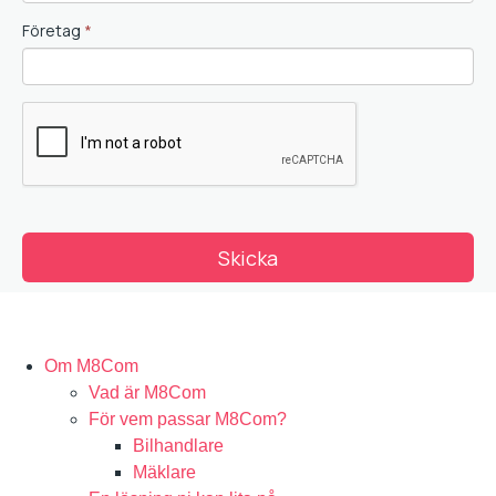
Om M8Com
Vad är M8Com
För vem passar M8Com?
Bilhandlare
Mäklare