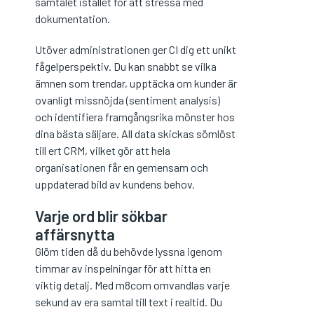
samtalet istället för att stressa med
dokumentation.
Utöver administrationen ger CI dig ett unikt
fågelperspektiv. Du kan snabbt se vilka
ämnen som trendar, upptäcka om kunder är
ovanligt missnöjda (sentiment analysis)
och identifiera framgångsrika mönster hos
dina bästa säljare. All data skickas sömlöst
till ert CRM, vilket gör att hela
organisationen får en gemensam och
uppdaterad bild av kundens behov.
Varje ord blir sökbar
affärsnytta
Glöm tiden då du behövde lyssna igenom
timmar av inspelningar för att hitta en
viktig detalj. Med m8com omvandlas varje
sekund av era samtal till text i realtid. Du