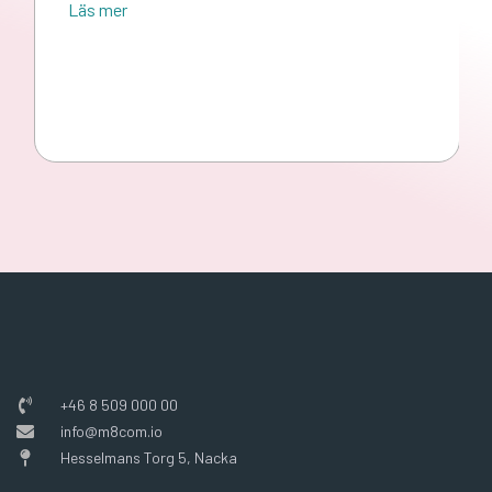
Läs mer
+46 8 509 000 00
info@m8com.io
Hesselmans Torg 5, Nacka