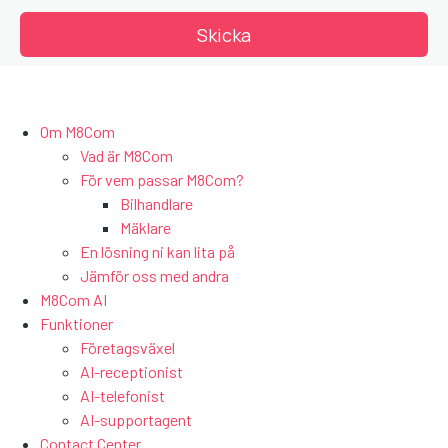
Om M8Com
Vad är M8Com
För vem passar M8Com?
Bilhandlare
Mäklare
En lösning ni kan lita på
Jämför oss med andra
M8Com AI
Funktioner
Företagsväxel
AI-receptionist
AI-telefonist
AI-supportagent
Contact Center