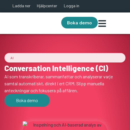
Ladda ner
Hjälpcenter
Logga in
Boka demo
AI
Conversation Intelligence (CI)
AI som transkriberar, sammanfattar och analyserar varje
samtal automatiskt, direkt i ert CRM. Slipp manuella
anteckningar och fokusera på affären.
Boka demo