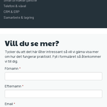
Smarta mäklartjänster
Telefoni & växel
CRM & ERP
Samarbete & lagring