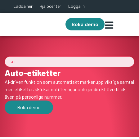
Ladda ner
Hjälpcenter
Logga in
Boka demo
AI
Auto-etiketter
AI‑driven funktion som automatiskt märker upp viktiga samtal
med etiketter, skickar notifieringar och ger direkt överblick —
även på personliga nummer.
Boka demo