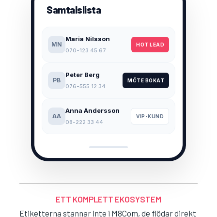
Samtalslista
Maria Nilsson
MN
HOT LEAD
070-123 45 67
Peter Berg
PB
MÖTE BOKAT
076-555 12 34
Anna Andersson
AA
VIP-KUND
08-222 33 44
ETT KOMPLETT EKOSYSTEM
Etiketterna stannar inte i M8Com, de flödar direkt