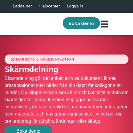
Ladda ner
Hjälpcenter
Logga in
Boka demo
SAMARBETE & KOMMUNIKATION
Skärmdelning
Skärmdelning gör det enkelt att visa dokument, filmer,
presentationer eller bilder från din dator för kollegor eller
kunder. Du slipper skicka stora filer och kan istället dela din
skärm direkt. Denna funktion möjliggör också mer
interaktivitet; du kan i realtid se när användaren interagerar
med materialet och navigerar i gränssnittet, vilket ger dig
bra underlag för att göra ändringar eller tillägg.
Boka demo