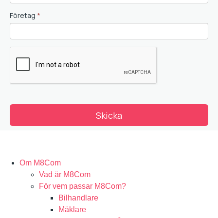
Om M8Com
Vad är M8Com
För vem passar M8Com?
Bilhandlare
Mäklare