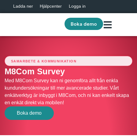
Ladda ner
Hjälpcenter
Logga in
Boka demo
SAMARBETE & KOMMUNIKATION
M8Com Survey
Med M8Com Survey kan ni genomföra allt från enkla
kundundersökningar till mer avancerade studier. Vårt
enkätverktyg är inbyggt i M8Com, och ni kan enkelt skapa
en enkät direkt via mobilen!
Boka demo