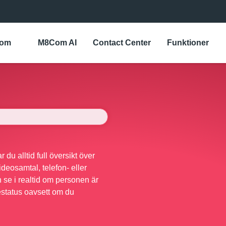
Com
M8Com AI
Contact Center
Funktioner
du alltid full översikt över
ideosamtal, telefon- eller
n se i realtid om personen är
estatus oavsett om du