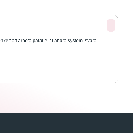
A
elt att arbeta parallellt i andra system, svara
M8
De
di
Lä