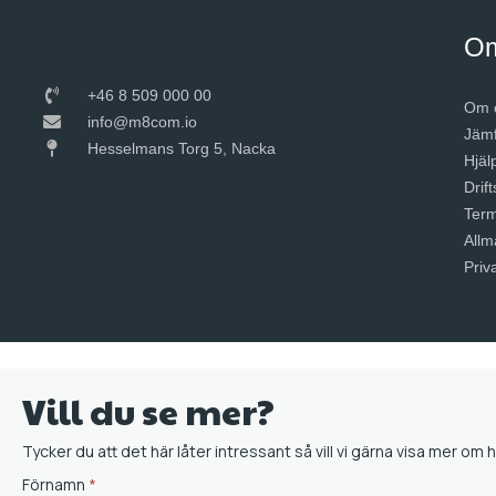
O
+46 8 509 000 00
Om 
info@m8com.io
Jämf
Hesselmans Torg 5, Nacka
Hjäl
Drift
Term
Allm
Priv