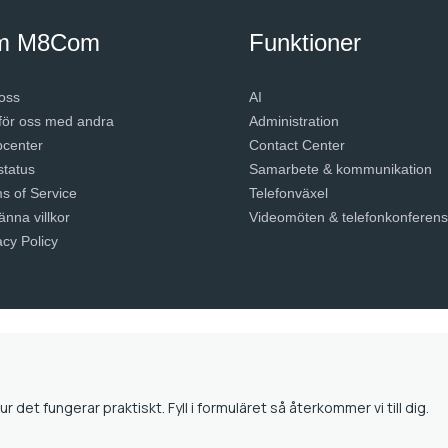
m M8Com
Funktioner
oss
AI
ör oss med andra
Administration
pcenter
Contact Center
status
Samarbete & kommunikation
s of Service
Telefonväxel
änna villkor
Videomöten & telefonkonferens
acy Policy