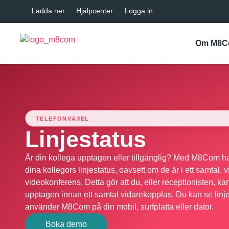
Ladda ner
Hjälpcenter
Logga in
Om M8
TELEFONVÄXEL
Linjestatus
Är din kollega upptagen eller tillgänglig? Med M8Com har 
dina kollegors linjestatus, oavsett om de är i ett samtal, v
videokonferens. Detta gör att du, eller receptionisten, ka
upptagen innan ett samtal vidarekopplas. Du kan se linj
använder M8Com på din mobil, surfplatta eller dator.
Boka demo