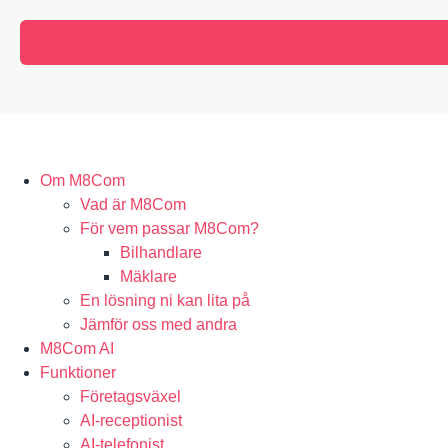
Om M8Com
Vad är M8Com
För vem passar M8Com?
Bilhandlare
Mäklare
En lösning ni kan lita på
Jämför oss med andra
M8Com AI
Funktioner
Företagsväxel
AI-receptionist
AI-telefonist