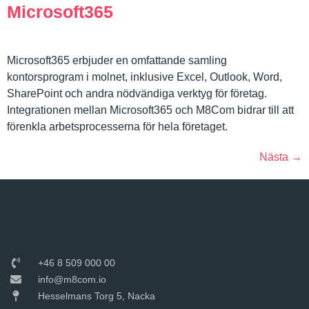
Microsoft365
Microsoft365 erbjuder en omfattande samling
kontorsprogram i molnet, inklusive Excel, Outlook, Word,
SharePoint och andra nödvändiga verktyg för företag.
Integrationen mellan Microsoft365 och M8Com bidrar till att
förenkla arbetsprocesserna för hela företaget.
Nästa
→
+46 8 509 000 00
info@m8com.io
Hesselmans Torg 5, Nacka