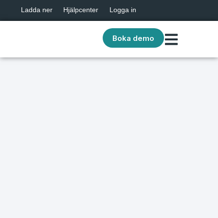
Ladda ner
Hjälpcenter
Logga in
Boka demo