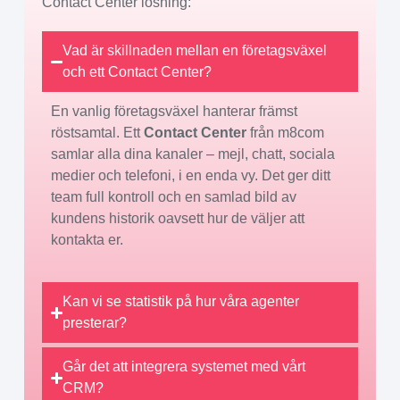
Contact Center lösning:
Vad är skillnaden mellan en företagsväxel
och ett Contact Center?
En vanlig företagsväxel hanterar främst
röstsamtal. Ett
Contact Center
från m8com
samlar alla dina kanaler – mejl, chatt, sociala
medier och telefoni, i en enda vy. Det ger ditt
team full kontroll och en samlad bild av
kundens historik oavsett hur de väljer att
kontakta er.
Kan vi se statistik på hur våra agenter
presterar?
Går det att integrera systemet med vårt
CRM?