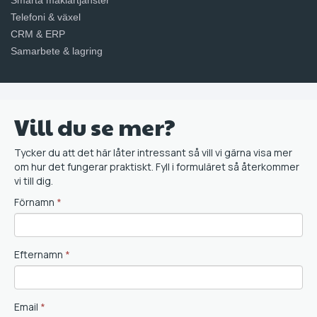
Telefoni & växel
CRM & ERP
Samarbete & lagring