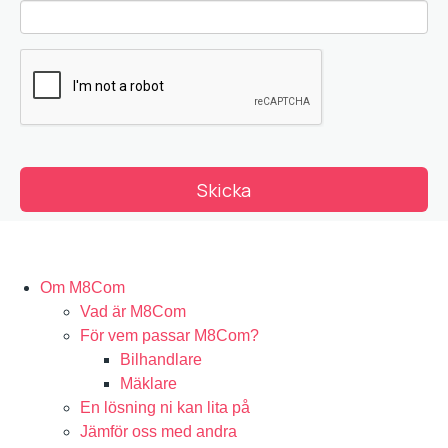
Om M8Com
Vad är M8Com
För vem passar M8Com?
Bilhandlare
Mäklare
En lösning ni kan lita på
Jämför oss med andra