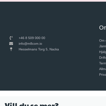
O
+46 8 509 000 00
Om 
info@m8com.io
Jämf
Hesselmans Torg 5, Nacka
Hjäl
Drift
Term
Allm
Priv