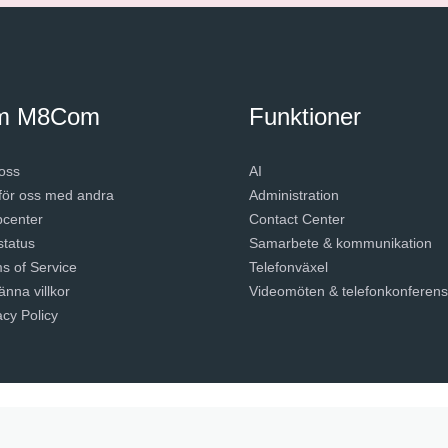
m M8Com
Funktioner
oss
AI
ör oss med andra
Administration
pcenter
Contact Center
status
Samarbete & kommunikation
s of Service
Telefonväxel
änna villkor
Videomöten & telefonkonferens
acy Policy